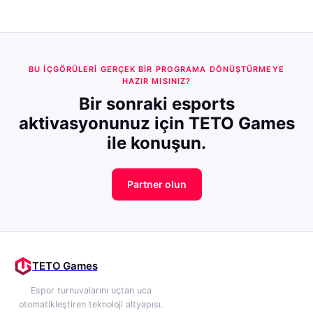
BU IÇGÖRÜLERI GERÇEK BIR PROGRAMA DÖNÜŞTÜRMEYE
HAZIR MISINIZ?
Bir sonraki esports
aktivasyonunuz için TETO Games
ile konuşun.
Partner olun
TETO Games
Espor turnuvalarını uçtan uca
otomatikleştiren teknoloji altyapısı.